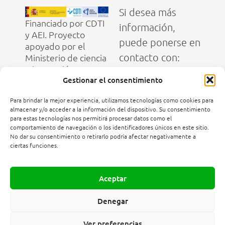
Si desea más
Financiado por CDTI
información,
y AEI. Proyecto
puede ponerse en
apoyado por el
contacto con:
Ministerio de ciencia
e innovación
Bosonit
Gestionar el consentimiento
coordinación del
Para brindar la mejor experiencia, utilizamos tecnologías como cookies para
consorcio CDTI:
almacenar y/o acceder a la información del dispositivo. Su consentimiento
para estas tecnologías nos permitirá procesar datos como el
pmo@bosonit.com
comportamiento de navegación o los identificadores únicos en este sitio.
No dar su consentimiento o retirarlo podría afectar negativamente a
ciertas funciones.
CIDETEC
coordinación del
consorcio AEI:
Aceptar
eayerbe@cidetec.es
Denegar
Ver preferencias